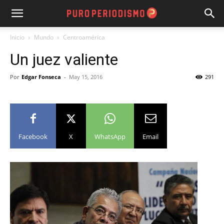
Inicio
Mundo
Centroamérica
Un juez valiente
Por
Edgar Fonseca
-
May 15, 2016
291
Facebook
X
WhatsApp
Email