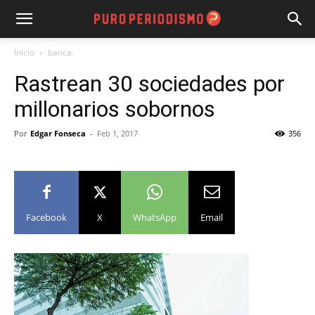
Inicio
banca
Rastrean 30 sociedades por
millonarios sobornos
Por
Edgar Fonseca
-
Feb 1, 2017
356
Facebook
X
WhatsApp
Email