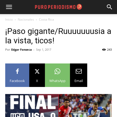
Inicio
Nacionales
Costa Rica
¡Paso gigante/Ruuuuuuusia a
la vista, ticos!
Por
Edgar Fonseca
-
Sep 1, 2017
243
Facebook
X
WhatsApp
Email