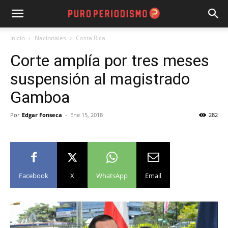
Inicio
Nacionales
Costa Rica
Corte amplía por tres meses
suspensión al magistrado
Gamboa
Por
Edgar Fonseca
-
Ene 15, 2018
282
Facebook
X
WhatsApp
Email