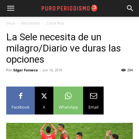
Inicio
Nacionales
Costa Rica
La Sele necesita de un
milagro/Diario ve duras las
opciones
Por
Edgar Fonseca
-
Jun 18, 2018
294
Facebook
X
WhatsApp
Email