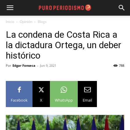
Inicio
Opinión
Blogs
La condena de Costa Rica a
la dictadura Ortega, un deber
histórico
Por
Edgar Fonseca
-
Jun 9, 2021
788
Facebook
X
WhatsApp
Email