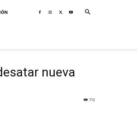
IÓN
desatar nueva
712