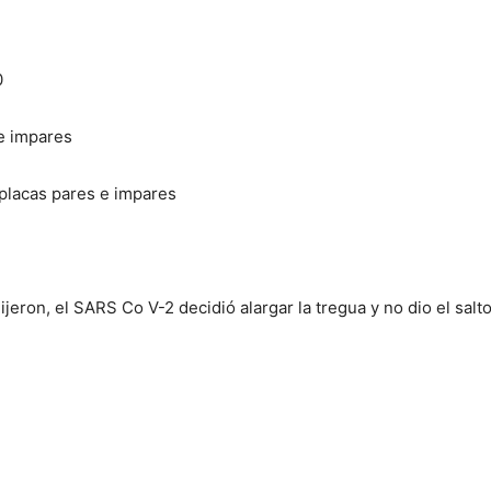
0
 e impares
r placas pares e impares
ijeron, el SARS Co V-2 decidió alargar la tregua y no dio el sal