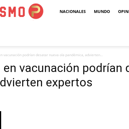
Puro
NACIONALES
MUNDO
OPIN
Periodismo
en vacunación podrían desatar nueva ola pandémica, advierten...
a en vacunación podrían 
dvierten expertos