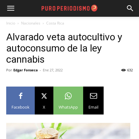
Inicio
Nacionales
Costa Rica
Alvarado veta autocultivo y
autoconsumo de la ley
cannabis
Por
Edgar Fonseca
-
Ene 27, 2022
632
Facebook
X
WhatsApp
Email