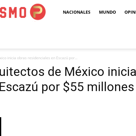
Puro
NACIONALES
MUNDO
OPIN
Periodismo
ico inicia obras residenciales en Escazú por...
uitectos de México inici
 Escazú por $55 millones