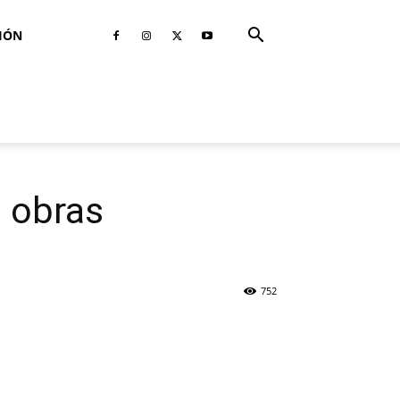
IÓN
a obras
752