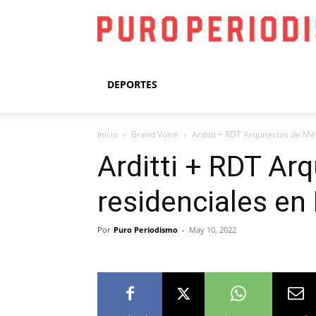
DEPORTES
Inicio
Brand Voice
Arditti + RDT Arquitectos de Méx
Arditti + RDT Arq
residenciales en
Por
Puro Periodismo
-
May 10, 2022