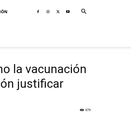
IÓN
no la vacunación
ón justificar
879