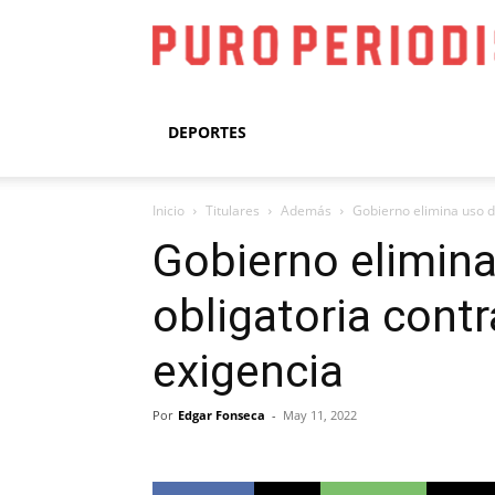
DEPORTES
Inicio
Titulares
Además
Gobierno elimina uso de
Gobierno elimina
obligatoria contr
exigencia
Por
Edgar Fonseca
-
May 11, 2022