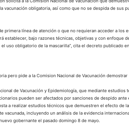
ón solicita a la Comisión Nacional de Vacunación que demuestr
la vacunación obligatoria, así como que no se despida de sus p
e primera línea de atención o que no requieran acceder a los e
erá establecer, bajo razones técnicas, objetivas y con enfoque
 uso obligatorio de la mascarilla”, cita el decreto publicado en 
ria pero pide a la Comision Nacional de Vacunación demostrar la
Nacional de Vacunación y Epidemiología, que mediante estudios t
cionarios pueden ser afectados por sanciones de despido ante e
insta a realizar estudios técnicos que demuestren el efecto de l
e vacunada, incluyendo un análisis de la evidencia internaciona
 nuevo gobernante el pasado domingo 8 de mayo.