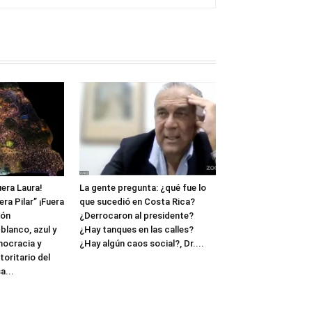
uera Laura!
La gente pregunta: ¿qué fue lo
ra Pilar” ¡Fuera
que sucedió en Costa Rica?
ión
¿Derrocaron al presidente?
 blanco, azul y
¿Hay tanques en las calles?
mocracia y
¿Hay algún caos social?, Dr....
oritario del
a...