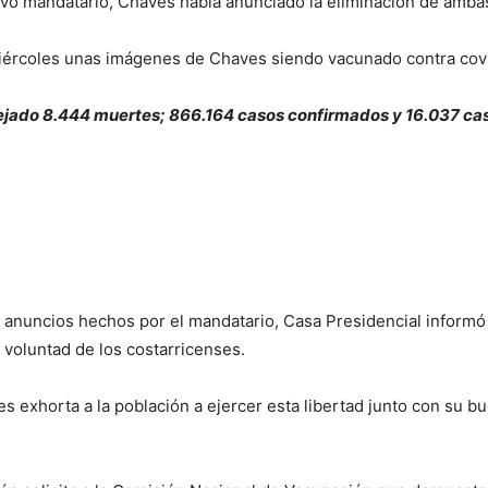
vo mandatario, Chaves había anunciado la eliminación de amba
iércoles unas imágenes de Chaves siendo vacunado contra covid-
ejado 8.444 muertes; 866.164 casos confirmados y 16.037 cas
s anuncios hechos por el mandatario, Casa Presidencial inform
a voluntad de los costarricenses.
es exhorta a la población a ejercer esta libertad junto con su bu