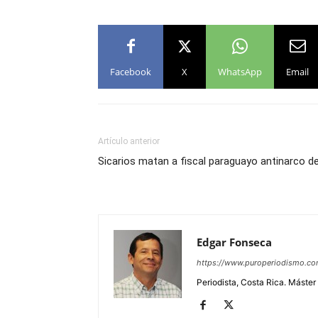
Facebook
X
WhatsApp
Email
Artículo anterior
Sicarios matan a fiscal paraguayo antinarco d
Edgar Fonseca
https://www.puroperiodismo.c
Periodista, Costa Rica. Máster