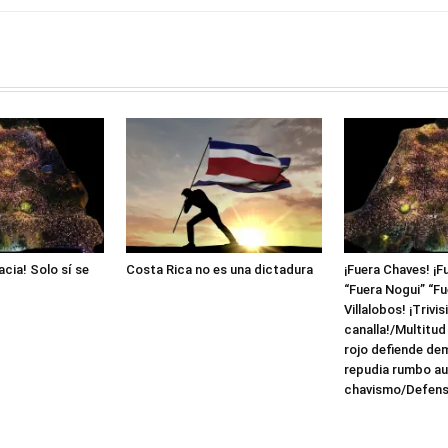
acia! Solo sí se
Costa Rica no es una dictadura
¡Fuera Chaves! ¡F
“Fuera Nogui” “Fue
Villalobos! ¡Trivis
canalla!/Multitud
rojo defiende de
repudia rumbo aut
chavismo/Defens