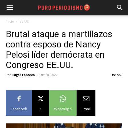
Inicio
EE.UU.
Brutal ataque a martillazos
contra esposo de Nancy
Pelosi líder demócrata en
Congreso EE.UU.
Por
Edgar Fonseca
-
Oct 28, 2022
582
Facebook
X
WhatsApp
Email