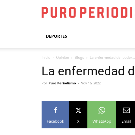
DEPORTES
Inicio
Opinión
Blogs
La enfermedad del poder…
La enfermedad d
Por
Puro Periodismo
-
Nov 16, 2022
Facebook
X
WhatsApp
Email