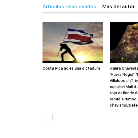
Artículos relacionados
Más del autor
Costa Rica no es una dictadura
¡Fuera Chaves! 
“Fuera Nogui” “
Villalobos! ¡Triv
canalla!/Multit
rojo defiende 
repudia rumbo a
chavismo/Defen