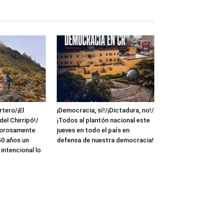
tero/¡El
¡Democracia, sí!/¡Dictadura, no!/
el Chirripó!/
¡Todos al plantón nacional este
dorosamente
jueves en todo el país en
50 años un
defensa de nuestra democracia!
 intencional lo