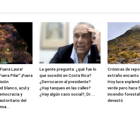
¡Fuera Laura!
La gente pregunta: ¿qué fue lo
Crónicas de repor
Fuera Pilar” ¡Fuera
que sucedió en Costa Rica?
extraño encanto d
isión
¿Derrocaron al presidente?
Hoy luce esplen
ud blanco, azul y
¿Hay tanques en las calles?
verde pero hace 
democracia y
¿Hay algún caos social?, Dr....
incendio forestal
utoritario del
devastó
sa...