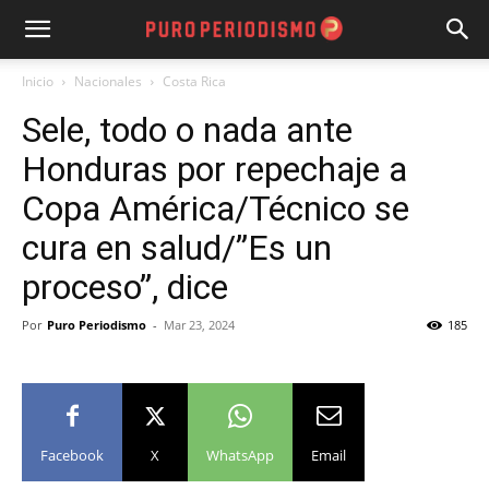
Inicio
Nacionales
Costa Rica
Sele, todo o nada ante
Honduras por repechaje a
Copa América/Técnico se
cura en salud/”Es un
proceso”, dice
Por
Puro Periodismo
-
Mar 23, 2024
185
Facebook
X
WhatsApp
Email