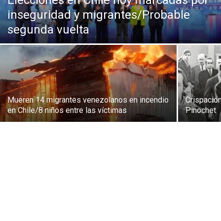
Elecciones en Chile hoy marcadas por
inseguridad y migrantes/Probable
segunda vuelta
Mueren 14 migrantes venezolanos en incendio
Crispación
en Chile/8 niños entre las víctimas
Pinochet