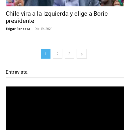
Chile vira a la izquierda y elige a Boric
presidente
Edgar Fonseca
-
Dic 19, 2021
1
2
3
Entrevista
Reproductor
de
vídeo