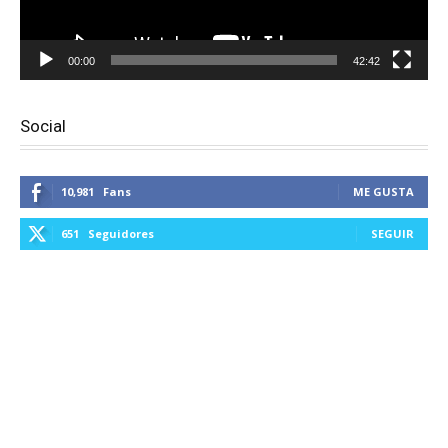
00:00
42:42
Social
10,981
Fans
ME GUSTA
651
Seguidores
SEGUIR