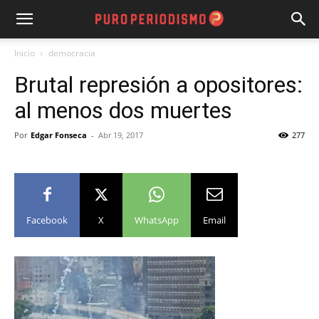
Inicio
democracia
Brutal represión a opositores:
al menos dos muertes
Por
Edgar Fonseca
-
Abr 19, 2017
277
Facebook
X
WhatsApp
Email