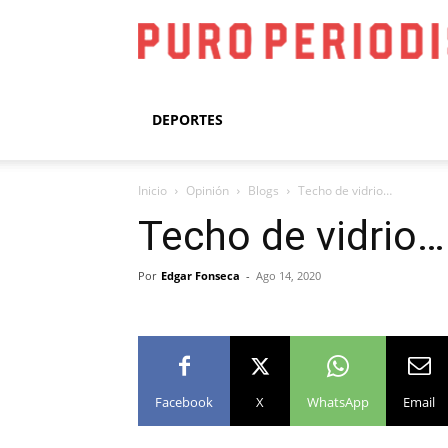
DEPORTES
Inicio
Opinión
Blogs
Techo de vidrio…
Techo de vidrio…
Por
Edgar Fonseca
-
Ago 14, 2020
Facebook
X
WhatsApp
Email