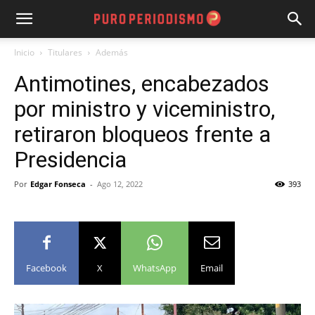
Inicio
Titulares
Además
Antimotines, encabezados
por ministro y viceministro,
retiraron bloqueos frente a
Presidencia
Por
Edgar Fonseca
-
Ago 12, 2022
393
Facebook
X
WhatsApp
Email