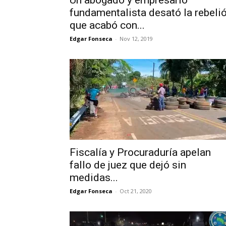
Un abogado y empresario
fundamentalista desató la rebeli
que acabó con...
Edgar Fonseca
-
Nov 12, 2019
Fiscalía y Procuraduría apelan
fallo de juez que dejó sin
medidas...
Edgar Fonseca
-
Oct 21, 2020