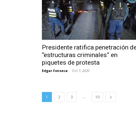
Presidente ratifica penetración d
“estructuras criminales” en
piquetes de protesta
Edgar Fonseca
-
Oct 7, 2020
...
1
2
3
10