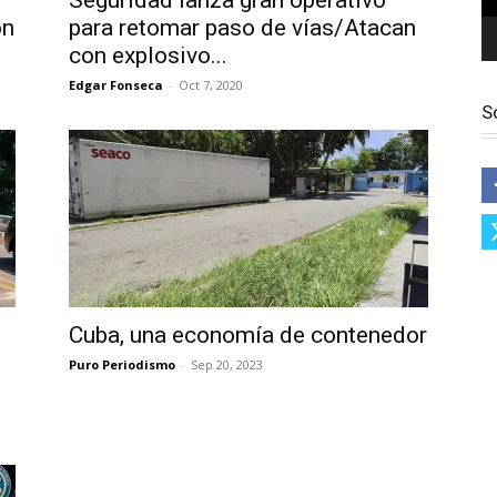
Seguridad lanza gran operativo
ón
para retomar paso de vías/Atacan
con explosivo...
Edgar Fonseca
-
Oct 7, 2020
S
Cuba, una economía de contenedor
Puro Periodismo
-
Sep 20, 2023