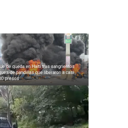
ue de queda en Haití tras sangrientos
ques de pandillas que liberaron a casi
00 presos