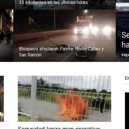
33 incidentes en las últimas horas
Se
h
Bloqueos afectaron Palmar Norte, Cañas y
San Ramón
Edg
E
Re
d
ví