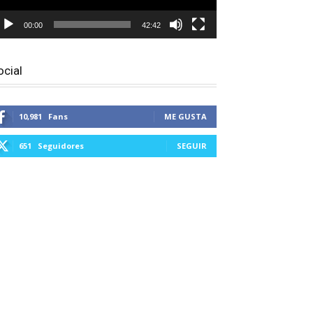
00:00
42:42
ocial
10,981
Fans
ME GUSTA
651
Seguidores
SEGUIR