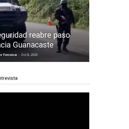
guridad reabre paso
acia Guanacaste
ar Fonseca
-
Oct 8, 2020
ntrevista
productor
e
deo