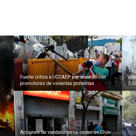
Toq
Fuerte crítica a UCCAEP por acuerdo con
ata
promotores de violentas protestas
3.6
Acciones de vandalismo no ceden en Chile: