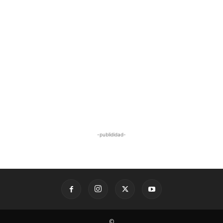
-publididad-
©