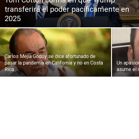
Tom Cotton confía en que Trump
transferirá el poder pacíficamente en
2025
Carlos Mejía Godoy se dice afortunado de
pasar la pandemia en California y no en Costa
Un apasion
Rica
asume el 