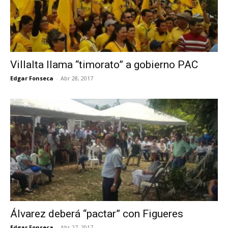
Villalta llama “timorato” a gobierno PAC
Edgar Fonseca
-
Abr 28, 2017
Álvarez deberá “pactar” con Figueres
Edgar Fonseca
-
Abr 27, 2017