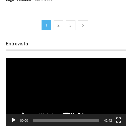
1
2
3
Entrevista
Reproductor
de
vídeo
00:00
42:42