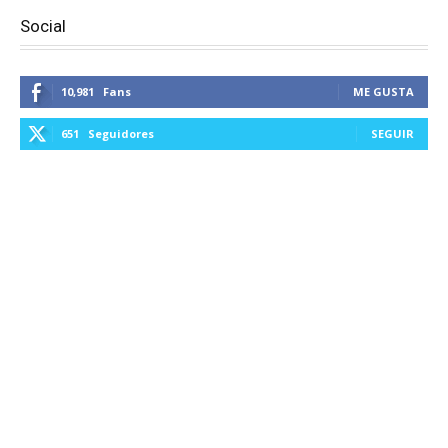
Social
10,981
Fans
ME GUSTA
651
Seguidores
SEGUIR