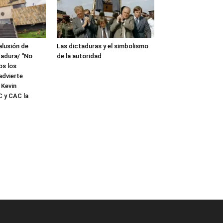
alusión de
Las dictaduras y el simbolismo
tadura/ “No
de la autoridad
s los
advierte
 Kevin
 y CAC la