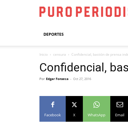
DEPORTES
Inicio
censura
Confidencial, bastión de prensa in
Confidencial, ba
Por
Edgar Fonseca
-
Oct 27, 2016
Facebook
X
WhatsApp
Email