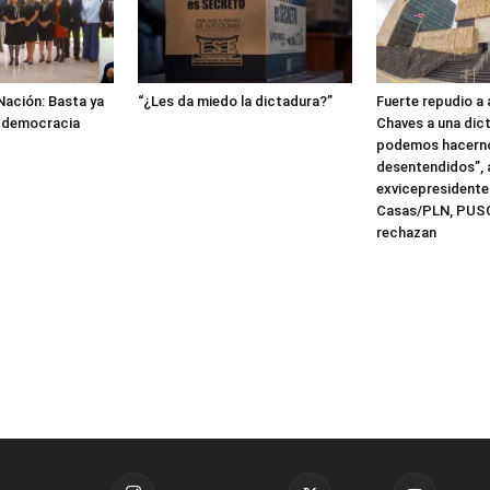
 Nación: Basta ya
“¿Les da miedo la dictadura?”
Fuerte repudio a 
a democracia
Chaves a una dic
podemos hacerno
desentendidos”, 
exvicepresidente
Casas/PLN, PUSC
rechazan