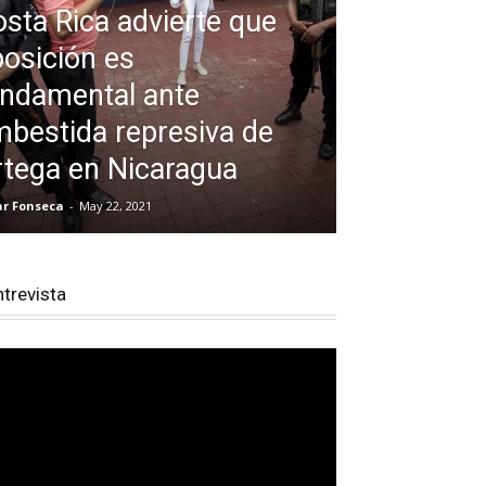
sta Rica advierte que
osición es
undamental ante
bestida represiva de
tega en Nicaragua
ar Fonseca
-
May 22, 2021
ntrevista
productor
e
deo