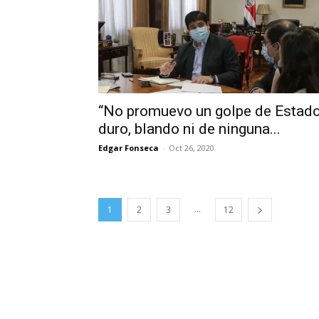
“No promuevo un golpe de Estad
duro, blando ni de ninguna...
Edgar Fonseca
-
Oct 26, 2020
...
1
2
3
12