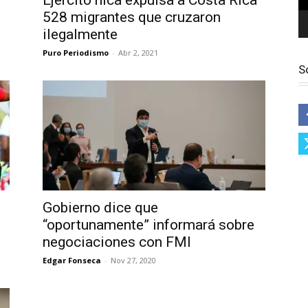
Ejército nica expulsa a Costa Rica
528 migrantes que cruzaron
ilegalmente
Puro Periodismo
-
Abr 2, 2021
S
Gobierno dice que
“oportunamente” informará sobre
negociaciones con FMI
Edgar Fonseca
-
Nov 27, 2020