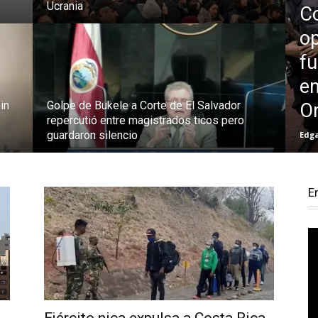
Ucrania
Co
op
f
em
in
Golpe de Bukele a Corte de El Salvador
Or
repercutió entre magistrados ticos pero
guardaron silencio
Edg
E
Re
d
ví