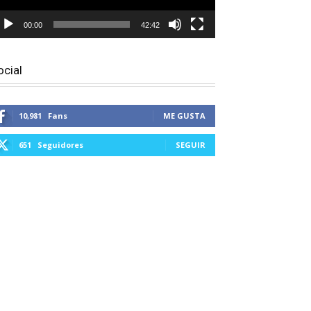
00:00
42:42
ocial
10,981
Fans
ME GUSTA
651
Seguidores
SEGUIR