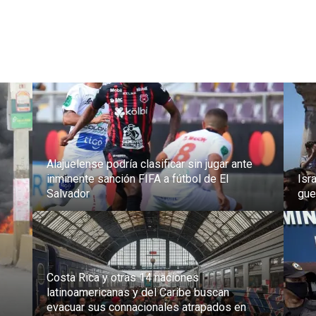
Alajuelense podría clasificar sin jugar ante
inminente sanción FIFA a fútbol de El
Isr
Salvador
gue
Costa Rica y otras 14 naciones
latinoamericanas y del Caribe buscan
evacuar sus connacionales atrapados en